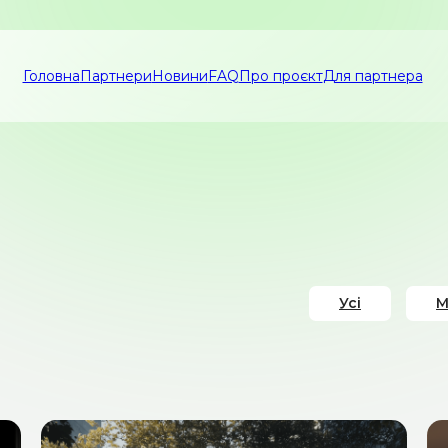
Головна
Партнери
Новини
FAQ
Про проєкт
Для партнера
Усі
М