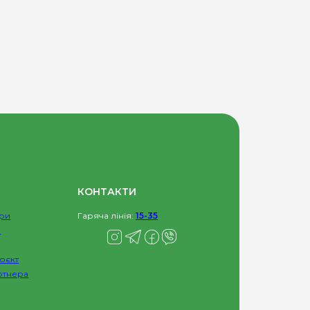
КОНТАКТИ
ри
Гаряча лінія:
15-35
и
оєкт
ртнера