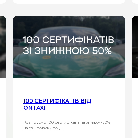
100 СЕРТИФІКАТІВ ВІД
ONTAXI
Розігруємо 100 сертифікатів на знижку -50%
на три поїздки по […]