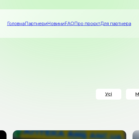
Головна
Партнери
Новини
FAQ
Про проєкт
Для партнера
Усі
М