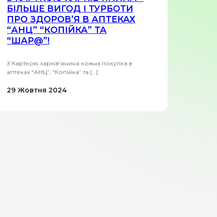
БІЛЬШЕ ВИГОД І ТУРБОТИ
ПРО ЗДОРОВ’Я В АПТЕКАХ
“АНЦ” “КОПІЙКА” ТА
“ШАР@”!
З Карткою харків’янина кожна покупка в
аптеках “АНЦ”, “Копійка” та […]
29 Жовтня 2024