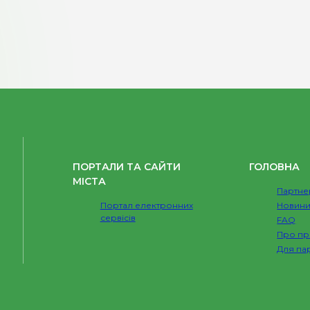
ПОРТАЛИ ТА САЙТИ
ГОЛОВНА
МІСТА
Партне
Портал електронних
Новин
сервісів
FAQ
Про пр
Для па