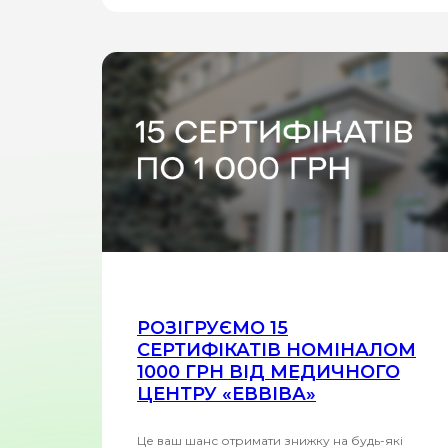
РОЗІГРУЄМО 15
СЕРТИФІКАТІВ НОМІНАЛОМ
1000 ГРН ВІД МЕДИЧНОГО
ЦЕНТРУ «ЕВВІВА»
Це ваш шанс отримати знижку на будь-які