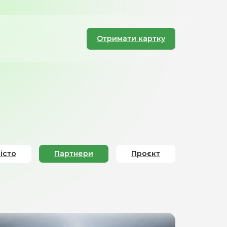
Отримати картку
істо
Партнери
Проєкт