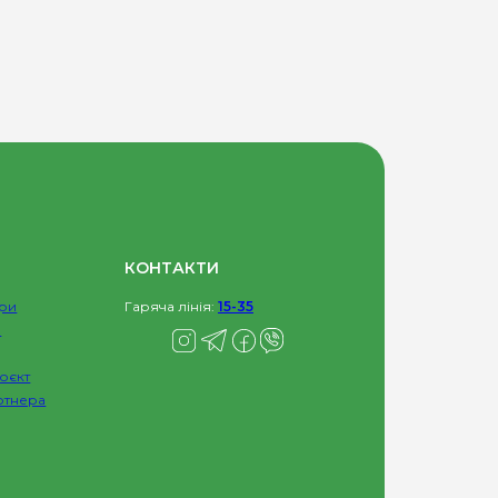
КОНТАКТИ
ри
Гаряча лінія:
15-35
и
оєкт
ртнера