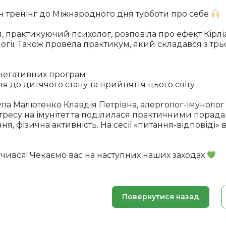
н тренінг до Міжнародного дня турботи про себе
, практикуючий психолог, розповіла про ефект Кірліа
огії. Також провела практикум, який складався з трьо
 негативних програм
я до дитячого стану та прийняття цього світу
ла Малютенко Клавдія Петрівна, алерголог-імунолог 
тресу на імунітет та поділилася практичними порада
ння, фізична активність. На сесії «питання-відповіді»
учився! Чекаємо вас на наступних наших заходах
Повернутися назад