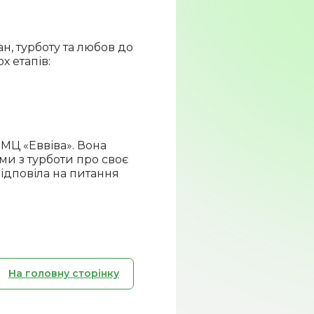
н, турботу та любов до
х етапів:
МЦ «Еввіва». Вона
ми з турботи про своє
 відповіла на питання
На головну сторінку