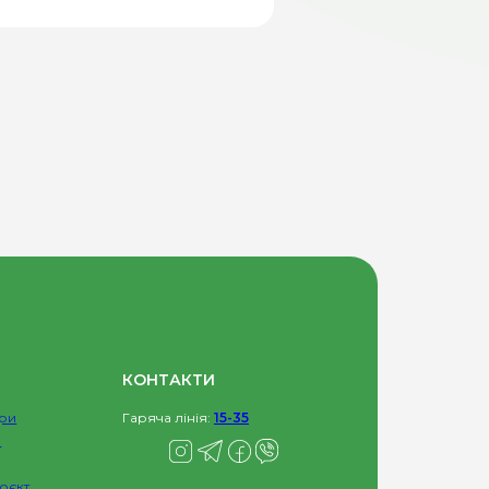
КОНТАКТИ
ри
Гаряча лінія:
15-35
и
оєкт