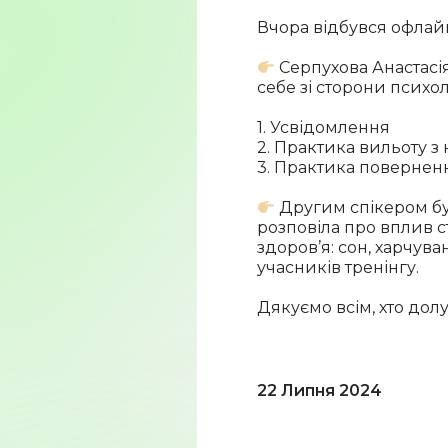
Вчора відбувся офлай
Серпухова Анастасія
себе зі сторони психол
1. Усвідомлення
2. Практика вильоту з
3. Практика поверненн
Другим спікером бу
розповіла про вплив с
здоров’я: сон, харчува
учасників тренінгу.
Дякуємо всім, хто дол
22 Липня 2024