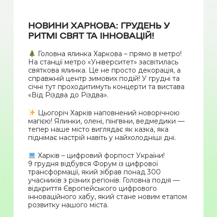
НОВИНИ ХАРКОВА: ГРУДЕНЬ У
РИТМІ СВЯТ ТА ІННОВАЦІЙ!
Головна ялинка Харкова – прямо в метро!
На станції метро «Університет» засвітилась
святкова ялинка. Це не просто декорація, а
справжній центр зимових подій! У грудні та
січні тут проходитимуть концерти та вистава
«Від Різдва до Різдва».
Цьогоріч Харків наповнений новорічною
магією! Ялинки, олені, пінгвіни, ведмедики —
тепер наше місто виглядає як казка, яка
піднімає настрій навіть у найхолодніші дні.
Харків – цифровий форпост України!
9 грудня відбувся Форум із цифрової
трансформації, який зібрав понад 300
учасників з різних регіонів. Головна подія —
відкриття Європейського цифрового
інноваційного хабу, який стане новим етапом
розвитку нашого міста.