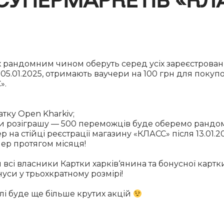
х рандомним чином оберуть серед усіх зареєстрован
по 05.01.2025, отримають ваучери на 100 грн для покуп
».
атку Open Kharkiv;
ати розіграшу — 500 переможців буде оберемо ранд
р на стійці реєстрації магазину «КЛАСС» після 13.01.2
чер протягом місяця!
 всі власники Картки харків‘янина та бонусної карт
уси у трьохкратному розмірі!
лі буде ще більше крутих акцій