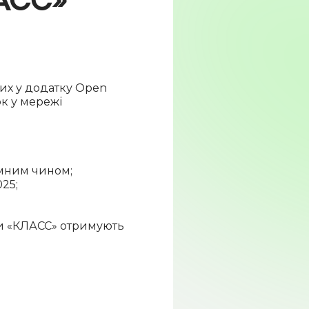
их у додатку Open
ок у мережі
омним чином;
025;
ки «КЛАСС» отримують