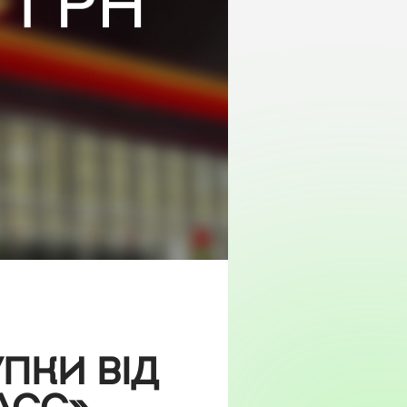
УПКИ ВІД
АСС»