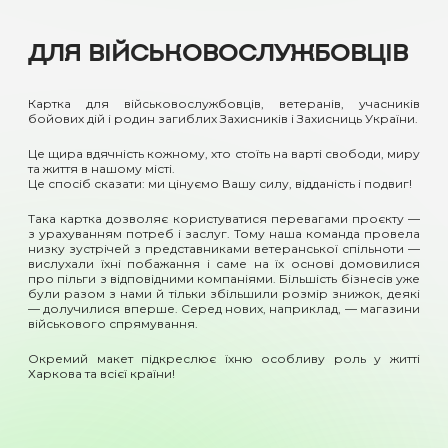
ДЛЯ ВІЙСЬКОВОСЛУЖБОВЦІВ
Картка для військовослужбовців, ветеранів, учасників
бойових дій і родин загиблих Захисників і Захисниць України.
Це щира вдячність кожному, хто стоїть на варті свободи, миру
та життя в нашому місті.
Це спосіб сказати: ми цінуємо Вашу силу, відданість і подвиг!
Така картка дозволяє користуватися перевагами проєкту —
з урахуванням потреб і заслуг. Тому наша команда провела
низку зустрічей з представниками ветеранської спільноти —
вислухали їхні побажання і саме на їх основі домовилися
про пільги з відповідними компаніями. Більшість бізнесів уже
були разом з нами й тільки збільшили розмір знижок, деякі
— долучилися вперше. Серед нових, наприклад, — магазини
військового спрямування.
Окремий макет підкреслює їхню особливу роль у житті
Харкова та всієї країни!